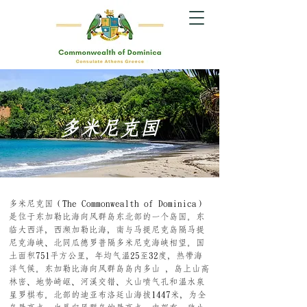
多米尼克国
多米尼克国
（The Commonwealth of Dominica）
是位于东加勒比海
向风群岛
东北部的一个
岛国
。东
临大西洋，西濒加勒比海，南与
马提尼克岛
隔马提
尼克海峡、北同
瓜德罗普
隔
多米尼克海峡
相望。国
土面积751平方公里，年均气温25至32度，热带海
洋气候。东加勒比海向风群岛岛内多山 ，岛上山高
林密、地势崎岖、河溪交错、火山喷气孔和温水泉
星罗棋布。北部的迪亚布洛廷山海拔1447米，为全