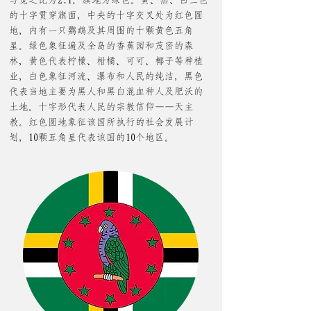
与宽之比为2:1。旗地为绿色。黄、黑、白三色
的十字贯穿旗面，中央的十字交叉处为红色圆
地，内有一只鹦鹉及其周围的十颗黄色五角
星。绿色象征遍及全岛的香蕉园和茂密的森
林，黄色代表柠檬、
柑橘
、可可、
椰子
等种植
业，白色象征河流、瀑布和人民的纯洁，黑色
代表当地主要为黑人和黑白混血种人及肥沃的
土地。十字形代表人民的宗教信仰——
天主
教
。红色圆地象征该国所执行的社会发展计
划，10颗五角星代表该国的10个地区。