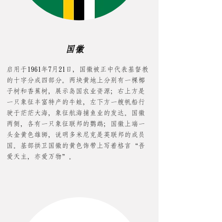
国徽
启用于1961年7月21日，国徽被正中代表基督教
的十字分成四部分。两块黄地上分别有一棵椰
子树和香蕉树，展示岛国农业资源；右上方是
一只象征丰富特产的牛蛙，左下方一艘帆船行
驶于茫茫大海，象征航海捕鱼业的发达。国徽
两侧，各有一只象征联邦的鹦鹉；国徽上端一
头金黄色雄狮，说明多米尼克是英联邦的成员
国。基部拱卫国徽的黄色饰带上写着格言“吾
爱天主，亦爱万物”。