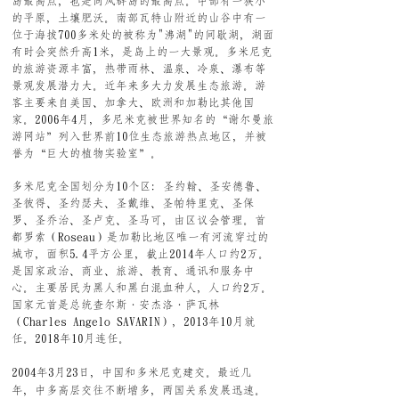
岛最高点，也是向风群岛的最高点。中部有一狭小
的平原，土壤肥沃。南部瓦特山附近的山谷中有一
位于海拔700多米处的被称为"沸湖"的间歇湖，湖面
有时会突然升高1米，是岛上的一大景观。
多米尼克
的
旅游资源丰富，热带雨林、温泉、冷泉、瀑布等
景观发展潜力大。近年来多大力发展生态旅游。游
客主要来自美国、加拿大、欧洲和加勒比其他国
家。2006年4月，多尼米克被世界知名的“谢尔曼旅
游网站”列入世界前10位生态旅游热点地区，并被
誉为“巨大的植物实验室”。
多米尼克全国划分为10个区：圣约翰、圣安德鲁、
圣彼得、圣约瑟夫、圣戴维、圣帕特里克、圣保
罗、圣乔治、圣卢克、圣马可，由区议会管理。首
都
罗索
（Roseau）是加勒比地区唯一有河流穿过的
城市，面积5.4平方公里，截止2014年人口约2万。
是国家政治、商业、旅游、教育、通讯和服务中
心。主要居民为
黑人
和黑白混血种人，人口约2万。
国家元首是总统查尔斯·安杰洛·萨瓦林
（Charles Angelo SAVARIN），2013年10月就
任。2018年10月连任。
2004年3月23日，中国和多米尼克建交。最近几
年，中多高层交往不断增多，两国关系发展迅速。