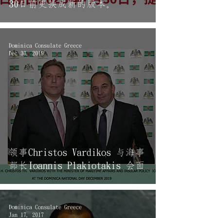
30日前更换成新的版本。
Dominica Consulate Greece
Dec 30, 2019
领事Christos Vardikos 与海事
部长Ioannis Plakiotakis 会面
Dominica Consulate Greece
Jan 17, 2017