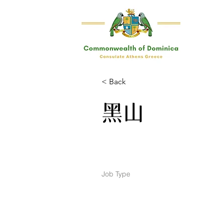
< Back
黑山
Job Type