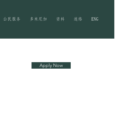
公民服务
多米尼加
资料
连络
ENG
Apply Now