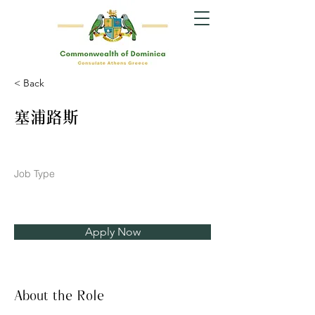
< Back
塞浦路斯
Job Type
Apply Now
About the Role